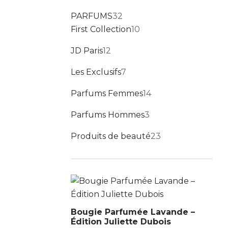
PARFUMS
32
First Collection
10
JD Paris
12
Les Exclusifs
7
Parfums Femmes
14
Parfums Hommes
3
Produits de beauté
23
Bougie Parfumée Lavande –
Édition Juliette Dubois