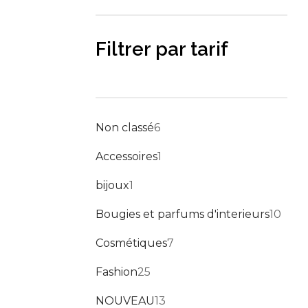
Sitemap
Meetups
Filtrer par tarif
Non classé
6
Accessoires
1
bijoux
1
Bougies et parfums d'interieurs
10
Cosmétiques
7
Fashion
25
NOUVEAU
13