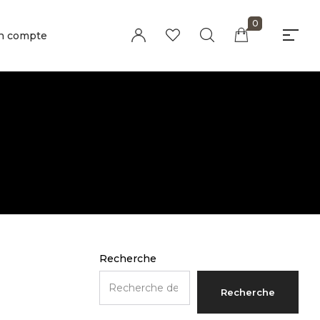
0
n compte
Millions of people around the world visit
Envato to buy and sell creative assets, use
smart design templates, learn creative skills
or even hire freelancers. With an industry-
leading marketplace paired with an
unlimited subscription service, Envato helps
creatives like you get projects done faster.
Recherche
About Envato
Community
Recherche
Careers
Blog
Privacy Policy
Forums