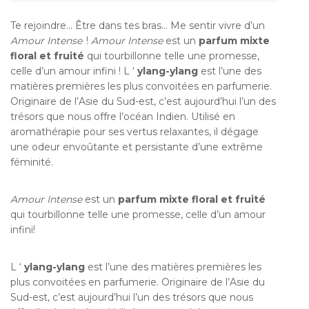
About Envato
Te rejoindre… Être dans tes bras… Me sentir vivre d’un
Careers
Amour Intense
!
Amour Intense
est un
parfum mixte
floral et fruité
qui tourbillonne telle une promesse,
Privacy Policy
celle d’un amour infini !
L ‘
ylang-ylang
est l’une des
Sitemap
matières premières les plus convoitées en parfumerie.
Originaire de l’Asie du Sud-est, c’est aujourd’hui l’un des
trésors que nous offre l’océan Indien. Utilisé en
Community
aromathérapie pour ses vertus relaxantes, il dégage
une odeur envoûtante et persistante d’une extrême
Blog
féminité.
Forums
Meetups
Amour Intense
est un
parfum mixte floral et fruité
qui tourbillonne telle une promesse, celle d’un amour
infini!
Facebook
Twitter
Youtube
L ‘
ylang-ylang
est l’une des matières premières les
plus convoitées en parfumerie. Originaire de l’Asie du
Sud-est, c’est aujourd’hui l’un des trésors que nous