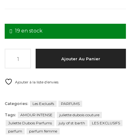
19 en stock
quantité de AMOUR INTENSE
Ajouter Au Panier
Ajouter à la liste d’envies
Categories:
Les Exclusifs
PARFUMS
Tags:
AMOUR INTENSE
juliette dubois couture
Juliette Dubois Parfums
july of st barth
LES EXCLUSIFS
parfum
parfum femme