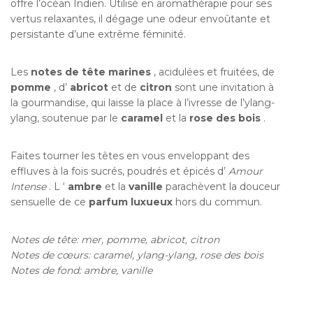
offre l’océan Indien. Utilisé en aromathérapie pour ses
vertus relaxantes, il dégage une odeur envoûtante et
persistante d’une extrême féminité.
Les
notes de tête marines
, acidulées et fruitées, de
pomme
, d’
abricot
et de
citron
sont une invitation à
la gourmandise, qui laisse la place à l’ivresse de l’ylang-
ylang, soutenue par le
caramel
et la
rose des bois
.
Faites tourner les têtes en vous enveloppant des
effluves à la fois sucrés, poudrés et épicés d’
Amour
Intense
. L ‘
ambre
et la
vanille
parachèvent la douceur
sensuelle de ce
parfum luxueux
hors du commun.
Notes de tête: mer, pomme, abricot, citron
Notes de cœurs: caramel, ylang-ylang, rose des bois
Notes de fond: ambre, vanille