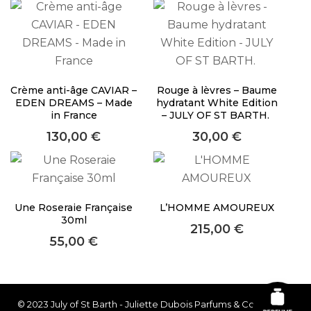
Crème anti-âge CAVIAR –
Rouge à lèvres – Baume
EDEN DREAMS – Made
hydratant White Edition
in France
– JULY OF ST BARTH.
130,00
€
30,00
€
Une Roseraie Française
L’HOMME AMOUREUX
30ml
215,00
€
55,00
€
© 2023 July of St Barth - Juliette Dubois Parfums & Couture. All