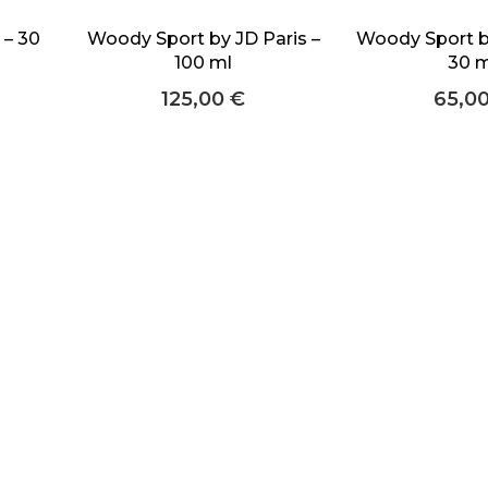
 – 30
Woody Sport by JD Paris –
Woody Sport by
100 ml
30 m
125,00
€
65,0