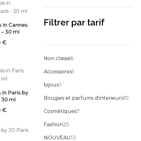
Blog
Forums
Filtrer par tarif
s in Cannes
Meetups
 – 30 ml
0
€
Facebook
Twitter
Youtube
6 produits
Non classé
6
1 produit
Accessoires
1
1 produit
bijoux
1
 in Paris by
10 p
Bougies et parfums d'interieurs
10
– 30 ml
0
€
7 produits
Cosmétiques
7
25 produits
Fashion
25
13 produits
NOUVEAU
13