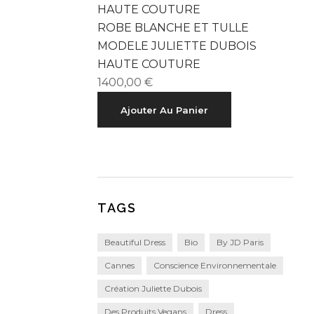
ROBE BLANCHE ET TULLE
MODELE JULIETTE DUBOIS
HAUTE COUTURE
1400,00
€
Ajouter Au Panier
TAGS
Beautiful Dress
Bio
By JD Paris
Cannes
Conscience Environnementale
Création Juliette Dubois
Des Produits Vegans
Dress