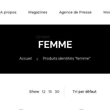
A propos
Magazines
Agence de Presse
Mo
Contact
FEMME
Accueil
Produits identifiés “femme”
Show
12
15
30