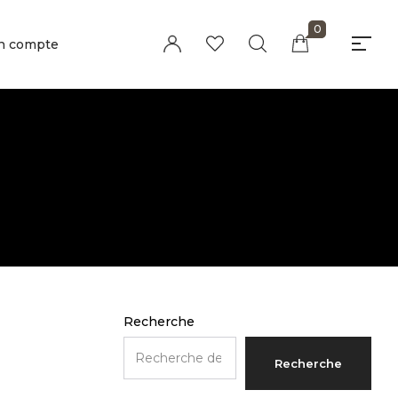
0
n compte
Millions of people around the world visit
Envato to buy and sell creative assets,
use smart design templates, learn
creative skills or even hire freelancers.
With an industry-leading marketplace
paired with an unlimited subscription
service, Envato helps creatives like you
get projects done faster.
About Envato
Careers
Privacy Policy
Recherche
Sitemap
Recherche
Community