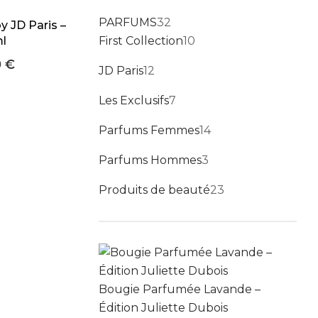
32 produits
PARFUMS
32
 JD Paris –
10 produits
l
First Collection
10
0
€
12 produits
JD Paris
12
7 produits
Les Exclusifs
7
14 produits
Parfums Femmes
14
3 produits
Parfums Hommes
3
23 produits
Produits de beauté
23
Bougie Parfumée Lavande –
Édition Juliette Dubois