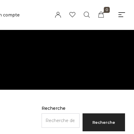
0
n compte
Millions of people around the world visit
Envato to buy and sell creative assets,
use smart design templates, learn
creative skills or even hire freelancers.
With an industry-leading marketplace
paired with an unlimited subscription
service, Envato helps creatives like you
get projects done faster.
About Envato
Careers
Privacy Policy
Recherche
Sitemap
Recherche
Community