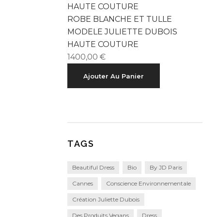
ROBE BLANCHE ET TULLE
MODELE JULIETTE DUBOIS
HAUTE COUTURE
1400,00
€
Ajouter Au Panier
TAGS
Beautiful Dress
Bio
By JD Paris
Cannes
Conscience Environnementale
Création Juliette Dubois
Des Produits Vegans
Dress