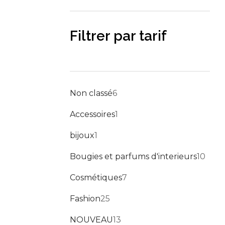
Blog
Forums
Filtrer par tarif
Meetups
Facebook
Twitter
Youtube
6 produits
Non classé
6
1 produit
Accessoires
1
1 produit
bijoux
1
10 p
Bougies et parfums d'interieurs
10
7 produits
Cosmétiques
7
25 produits
Fashion
25
13 produits
NOUVEAU
13