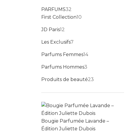
32 produits
PARFUMS
32
10 produits
First Collection
10
12 produits
JD Paris
12
7 produits
Les Exclusifs
7
14 produits
Parfums Femmes
14
3 produits
Parfums Hommes
3
23 produits
Produits de beauté
23
Bougie Parfumée Lavande –
Édition Juliette Dubois