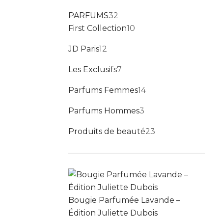
32 produits
PARFUMS
32
10 produits
First Collection
10
12 produits
JD Paris
12
7 produits
Les Exclusifs
7
14 produits
Parfums Femmes
14
3 produits
Parfums Hommes
3
23 produits
Produits de beauté
23
Bougie Parfumée Lavande –
Édition Juliette Dubois