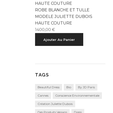
ROBE BLANCHE ET TULLE
MODELE JULIETTE DUBOIS
HAUTE COUTURE
1400,00
€
Ajouter Au Panier
TAGS
Beautiful Dress
Bio
By JD Paris
Cannes
Conscience Environnementale
Création Juliette Dubois
Des Produits Vegans
Dress