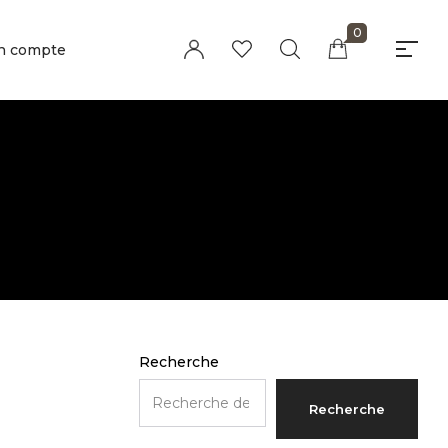
0
n compte
Millions of people around the world visit
Envato to buy and sell creative assets,
use smart design templates, learn
creative skills or even hire freelancers.
With an industry-leading marketplace
paired with an unlimited subscription
service, Envato helps creatives like you
get projects done faster.
About Envato
Careers
Privacy Policy
Recherche
Sitemap
Recherche
Community