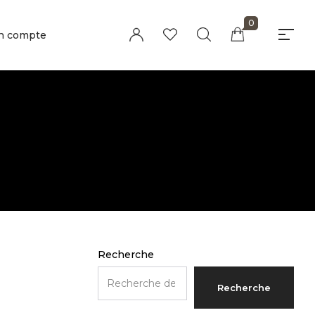
0
n compte
Millions of people around the world visit
Envato to buy and sell creative assets,
use smart design templates, learn
creative skills or even hire freelancers.
With an industry-leading marketplace
paired with an unlimited subscription
service, Envato helps creatives like you
get projects done faster.
About Envato
Careers
Privacy Policy
Recherche
Sitemap
Recherche
Community