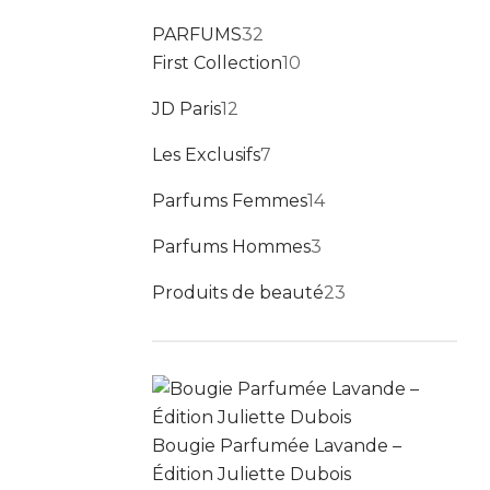
32 produits
PARFUMS
32
10 produits
First Collection
10
12 produits
JD Paris
12
7 produits
Les Exclusifs
7
14 produits
Parfums Femmes
14
3 produits
Parfums Hommes
3
23 produits
Produits de beauté
23
Bougie Parfumée Lavande –
Édition Juliette Dubois