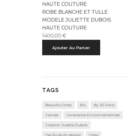
ROBE BLANCHE ET TULLE
MODELE JULIETTE DUBOIS
HAUTE COUTURE
1400,00
€
Ajouter Au Panier
TAGS
Beautiful Dress
Bio
By JD Paris
Cannes
Conscience Environnementale
Création Juliette Dubois
Des Produits Vegans
Dress