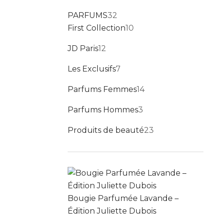
32 produits
PARFUMS
32
10 produits
First Collection
10
12 produits
JD Paris
12
7 produits
Les Exclusifs
7
14 produits
Parfums Femmes
14
3 produits
Parfums Hommes
3
23 produits
Produits de beauté
23
Bougie Parfumée Lavande –
Édition Juliette Dubois