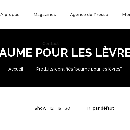
A propos
Magazines
Agence de Presse
Mo
Contact
AUME POUR LES LÈVR
Accueil
Produits identifiés “baume pour les lèvres”
Show
12
15
30