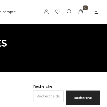
0
n compte
Millions of people around the world visit
Envato to buy and sell creative assets,
use smart design templates, learn
creative skills or even hire freelancers.
ES
With an industry-leading marketplace
paired with an unlimited subscription
service, Envato helps creatives like you
get projects done faster.
About Envato
Careers
Privacy Policy
Recherche
Sitemap
Recherche
Community