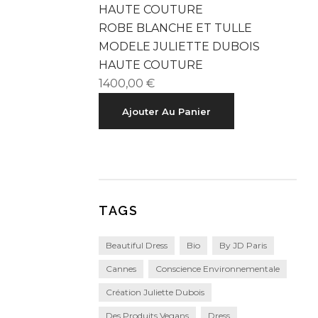
ROBE BLANCHE ET TULLE
MODELE JULIETTE DUBOIS
HAUTE COUTURE
1400,00
€
Ajouter Au Panier
TAGS
Beautiful Dress
Bio
By JD Paris
Cannes
Conscience Environnementale
Création Juliette Dubois
Des Produits Vegans
Dress