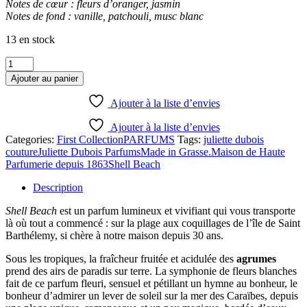
Notes de cœur : fleurs d’oranger, jasmin
Notes de fond : vanille, patchouli, musc blanc
13 en stock
quantité
de
Ajouter au panier
Shell
Beach
Ajouter à la liste d’envies
-
10ml
Ajouter à la liste d’envies
Categories:
First Collection
PARFUMS
Tags:
juliette dubois
couture
Juliette Dubois Parfums
Made in Grasse.
Maison de Haute
Parfumerie depuis 1863
Shell Beach
Description
Shell Beach
est un parfum lumineux et vivifiant qui vous transporte
là où tout a commencé : sur la plage aux coquillages de l’île de Saint
Barthélemy, si chère à notre maison depuis 30 ans.
Sous les tropiques, la fraîcheur fruitée et acidulée des
agrumes
prend des airs de paradis sur terre. La symphonie de fleurs blanches
fait de ce parfum fleuri, sensuel et pétillant un hymne au bonheur, le
bonheur d’admirer un lever de soleil sur la mer des Caraïbes, depuis