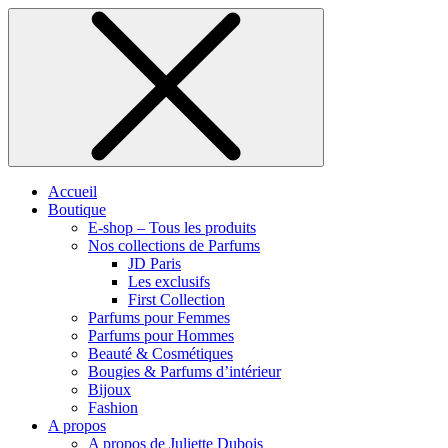
Accueil
Boutique
E-shop – Tous les produits
Nos collections de Parfums
JD Paris
Les exclusifs
First Collection
Parfums pour Femmes
Parfums pour Hommes
Beauté & Cosmétiques
Bougies & Parfums d’intérieur
Bijoux
Fashion
A propos
A propos de Juliette Dubois