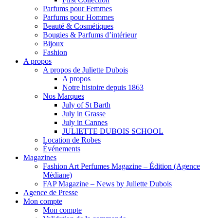
Parfums pour Femmes
Parfums pour Hommes
Beauté & Cosmétiques
Bougies & Parfums d’intérieur
Bijoux
Fashion
A propos
A propos de Juliette Dubois
A propos
Notre histoire depuis 1863
Nos Marques
July of St Barth
July in Grasse
July in Cannes
JULIETTE DUBOIS SCHOOL
Location de Robes
Événements
Magazines
Fashion Art Perfumes Magazine – Édition (Agence
Médiane)
FAP Magazine – News by Juliette Dubois
Agence de Presse
Mon compte
Mon compte